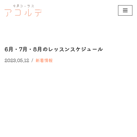
コ
ン
テ
ン
6月・7月・8月のレッスンスケジュール
ツ
へ
2023.05.12
新着情報
ス
キ
ッ
プ