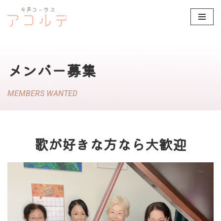
コ
ン
テ
メンバー募集
ン
ツ
MEMBERS WANTED
へ
ス
キ
ッ
歌が好きな方なら大歓迎
プ