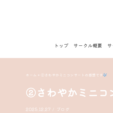
コ
ン
テ
ン
トップ
サークル概要
サ
ツ
へ
ス
キ
ホーム
»
②さわやかミニコンサートの感想です
ッ
②さわやかミニコ
プ
2025.12.27
ブログ