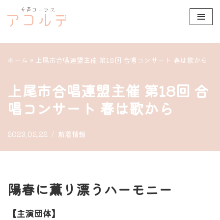
コ
ン
テ
ホーム
»
上尾市合唱連盟主催 第18回 合唱コンサート 春は歌から
ン
ツ
上尾市合唱連盟主催 第18回 合
へ
唱コンサート 春は歌から
ス
キ
2023.02.22
新着情報
ッ
プ
陽春に薫り漂うハーモニー
【主演団体】