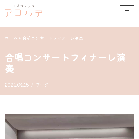
コ
ン
テ
ホーム
»
合唱コンサートフィナーレ演奏
ン
ツ
合唱コンサートフィナーレ演
へ
奏
ス
キ
2024.04.15
ブログ
ッ
プ