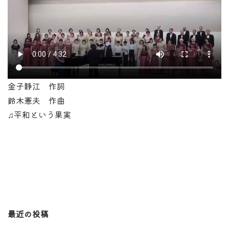
金子静江 作詞
鈴木憲夫 作曲
♫平和という果実
最近の投稿