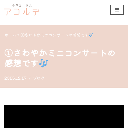
コ
ン
テ
ホーム
»
①さわやかミニコンサートの感想です
ン
ツ
①さわやかミニコンサートの
へ
感想です
ス
キ
2025.12.27
ブログ
ッ
プ