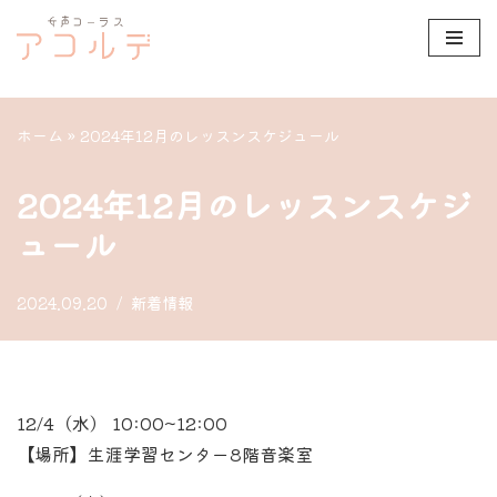
コ
ン
テ
ホーム
»
2024年12月のレッスンスケジュール
ン
ツ
2024年12月のレッスンスケジ
へ
ュール
ス
キ
2024.09.20
新着情報
ッ
プ
12/4（水） 10:00~12:00
【場所】生涯学習センター8階音楽室