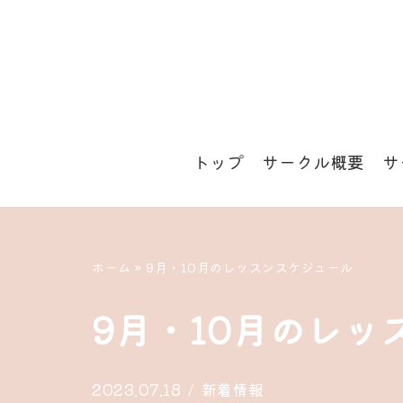
コ
ン
テ
ン
トップ
サークル概要
サ
ツ
へ
ス
キ
ホーム
»
9月・10月のレッスンスケジュール
ッ
9月・10月のレッ
プ
2023.07.18
新着情報