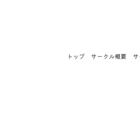
コ
ン
テ
ン
トップ
サークル概要
サ
ツ
へ
ス
キ
ッ
プ